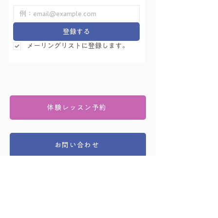
登録する
メーリングリストに登録します。
体験レッスン予約
お問い合わせ
友永ヨーガ学院
〒167-0043 東京都杉並区上荻1-18-13 文化堂ビル 3F
03-3393-5481（午前9:30 - 午後7:00）