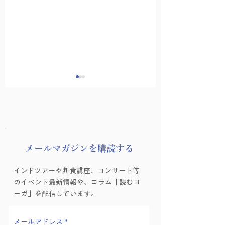
​メールマガジンを購読する
わたしを知って、どこ
津田貴司演奏会『
インドツアーや断食講座、コンサート等
へ行こう？
登（こくものすな
のイベント最新情報や、コラム「読むヨ
みのる）』
ーガ」を配信しています。
メールアドレス
*