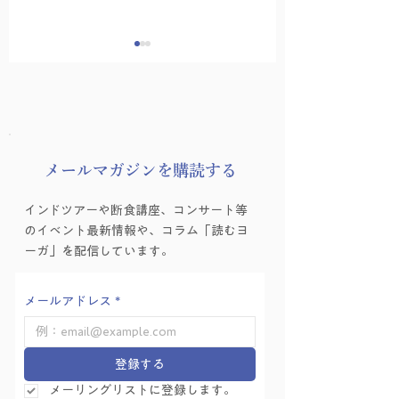
​メールマガジンを購読する
Canvaチラシ作成講座
ヨーガゼミナール
インドツアーや断食講座、コンサート等
を行いました！
ーガ的困難の乗り
のイベント最新情報や、コラム「読むヨ
方」を学ぶ会 Vol.
ーガ」を配信しています。
メールアドレス
*
登録する
メーリングリストに登録します。