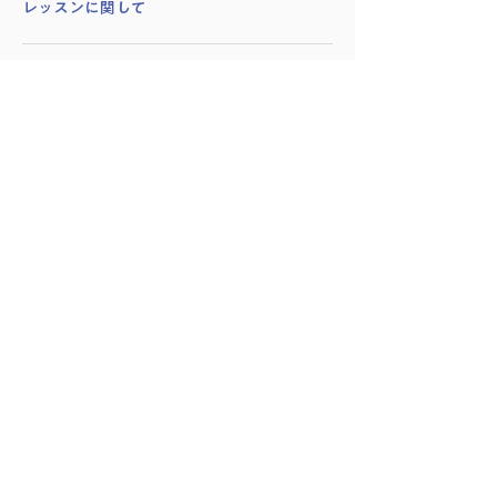
​レッスンに関して
はじめての方へ
レッスンの種類
時間割
料金プラン
学院に関して
施設紹介
アクセス