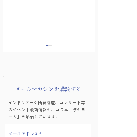
​メールマガジンを購読する
講師インタビュー
受付スタッフ募集
インドツアーや断食講座、コンサート等
vol.01 伊藤康子先生
知らせ
のイベント最新情報や、コラム「読むヨ
ーガ」を配信しています。
メールアドレス
*