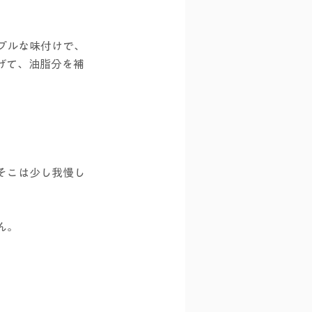
プルな味付けで、
げて、油脂分を補
そこは少し我慢し
ん。