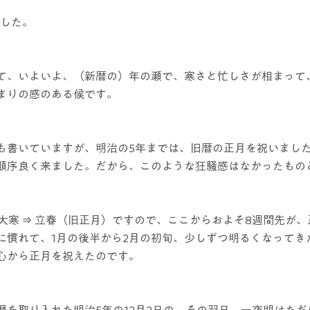
でした。
て、いよいよ、（新暦の）年の瀬で、寒さと忙しさが相まって
まりの感のある候です。
も書いていますが、明治の5年までは、旧暦の正月を祝いまし
順序良く来ました。だから、このような狂騒感はなかったもの
寒 ⇒ 大寒 ⇒ 立春（旧正月）ですので、ここからおよそ8週間先が
に慣れて、1月の後半から2月の初旬、少しずつ明るくなってき
心から正月を祝えたのです。
暦を取り入れた明治5年の12月2日の、その翌日、一夜明けた