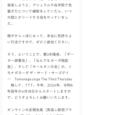
発音しようと、アシュラムや当学院で先
輩がたについて練習をしていたら、いつ
の間にかリードする役をやっていまし
た。
頭がからっぽになって、本当に気持ちよ
い行法ですので、ぜひご参加ください。
そう、ということで、第3木曜夜、「ギー
タ―読書会」、「なんでもヨーガ相談
室」、そして「キールタン大会」の、ト
モナガヨーガ ザ・サード・サーズデイ　
ー　Tomonaga yoga The Third Thursday 
　略して、TTT。今年、2024年、令和6
年辰年の4月18日からスタートしますの
で、どうぞよろしくお願いいたします。
オンラインの定期会員（見逃し配信プラ