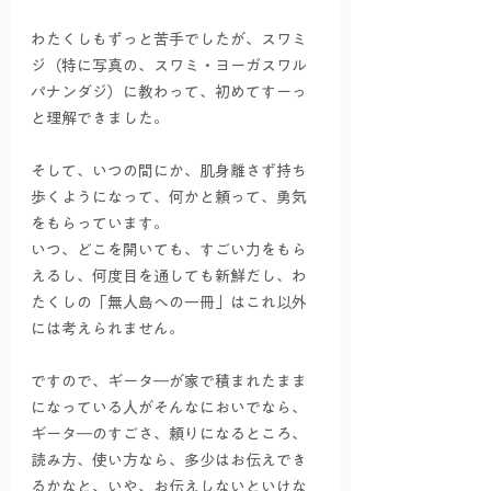
わたくしもずっと苦手でしたが、スワミ
ジ（特に写真の、スワミ・ヨーガスワル
パナンダジ）に教わって、初めてすーっ
と理解できました。
そして、いつの間にか、肌身離さず持ち
歩くようになって、何かと頼って、勇気
をもらっています。
いつ、どこを開いても、すごい力をもら
えるし、何度目を通しても新鮮だし、わ
たくしの「無人島への一冊」はこれ以外
には考えられません。
ですので、ギータ―が家で積まれたまま
になっている人がそんなにおいでなら、
ギータ―のすごさ、頼りになるところ、
読み方、使い方なら、多少はお伝えでき
るかなと、いや、お伝えしないといけな