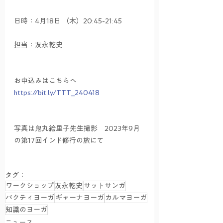
日時：4月18日 （木）20:45-21:45　
担当：友永乾史
お申込みはこちらへ　
https://bit.ly/TTT_240418
写真は鬼丸絵里子先生撮影　2023年9月
の第17回インド修行の旅にて
タグ：
ワークショップ
友永乾史
サットサンガ
バクティヨーガ
ギャーナヨーガ
カルマヨーガ
知識のヨーガ
ニュース