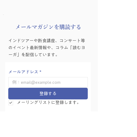
​メールマガジンを購読する
わたしを知って、どこ
津田貴司演奏会『
インドツアーや断食講座、コンサート等
へ行こう？
登（こくものすな
のイベント最新情報や、コラム「読むヨ
みのる）』
ーガ」を配信しています。
メールアドレス
*
登録する
メーリングリストに登録します。