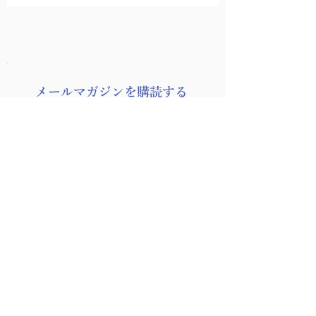
​メールマガジンを購読する
受付スタッフ募集のお
Canvaチラシ作
インドツアーや断食講座、コンサート等
知らせ
を行いました！
のイベント最新情報や、コラム「読むヨ
ーガ」を配信しています。
メールアドレス
*
登録する
メーリングリストに登録します。