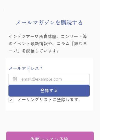
8月の友永ヨーガ
​メールマガジンを購読する
ヨーガゼミナール「ヨ
インドツアーや断食講座、コンサート等
ーガ的困難の乗り越え
のイベント最新情報や、コラム「読むヨ
方」を学ぶ会 Vol.6
ーガ」を配信しています。
メールアドレス
*
登録する
メーリングリストに登録します。
体験レッスン予約