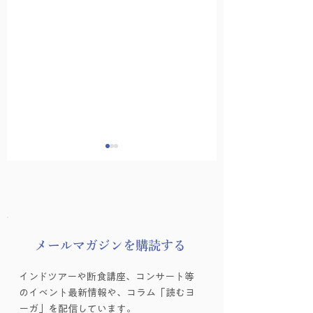
​メールマガジンを購読する
受付スタッフ募集のお
Canvaチラシ作
インドツアーや断食講座、コンサート等
知らせ
を行いました！
のイベント最新情報や、コラム「読むヨ
ーガ」を配信しています。