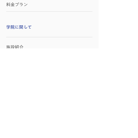
料金プラン
学院に関して
施設紹介
アクセス
お問い合わせ
​企業向けサービス
​友永ヨーガに関して
創始者：友永淳子