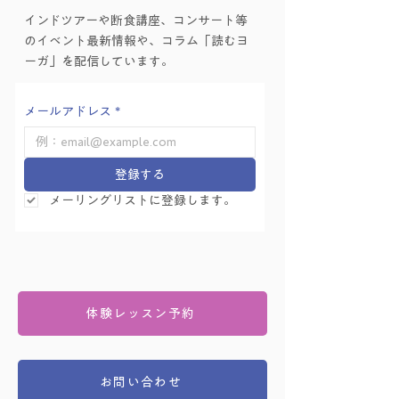
インドツアーや断食講座、コンサート等
へ行こう？
登（こくものすな
のイベント最新情報や、コラム「読むヨ
みのる）』
ーガ」を配信しています。
メールアドレス
*
登録する
メーリングリストに登録します。
体験レッスン予約
お問い合わせ