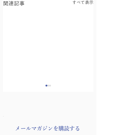
すべて表示
関連記事
​メールマガジンを購読する
わたしを知って、どこ
津田貴司演奏会『