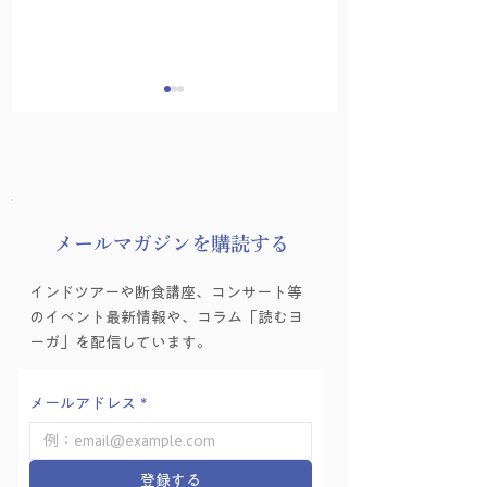
8月の友永ヨーガ
​メールマガジンを購読する
ヨーガゼミナール「ヨ
インドツアーや断食講座、コンサート等
ーガ的困難の乗り越え
のイベント最新情報や、コラム「読むヨ
方」を学ぶ会 Vol.6
ーガ」を配信しています。
メールアドレス
*
登録する