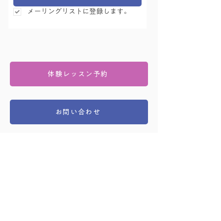
メーリングリストに登録します。
体験レッスン予約
お問い合わせ
友永ヨーガ学院
〒167-0043 東京都杉並区上荻1-18-13 文化堂ビル 3F
03-3393-5481（午前9:30 - 午後7:00）