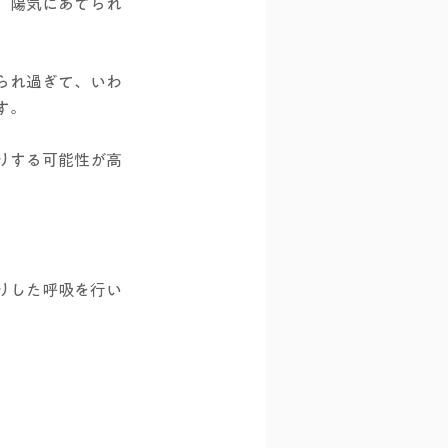
、陽気にあてられ
られ過ぎて、いわ
す。
りする可能性が高
りした呼吸を行い