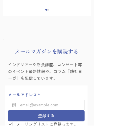
​メールマガジンを購読する
3/29（日）自分をいた
3/14,3/21,4/18,4/
インドツアーや断食講座、コンサート等
わる 一日ヨーガ断食講
のレッスンから変
のイベント最新情報や、コラム「読むヨ
座
「療法的」ヨーガ
ーガ」を配信しています。
スづくり
メールアドレス
*
登録する
メーリングリストに登録します。