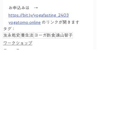
お申込みは　→　
https://bit.ly/yogafasting_2403
yogatomo.online
 のリンクが開きます
タグ：
友永乾史
養生法
ヨーガ断食
遠山智子
ワークショップ
ニュース
すべて表示
関連記事