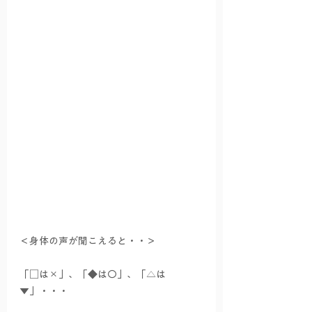
＜身体の声が聞こえると・・＞
「□は×」、「◆は〇」、「△は
▼」・・・