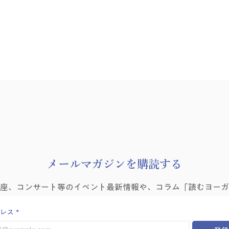
​メールマガジンを購読する
4/29-5/7 食べ過ぎのない毎日
なく
講座、コンサート等のイベント最新情報や、コラム「読むヨーガ
へ 第6回 食べるヨーガ断食
手に
講座
レス
*