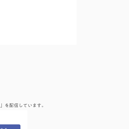
なったもの 罪悪感・相
」を配信しています。
合わせ過ぎてしまうこと