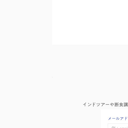
心のはたらきが消え去ったな
インドツアーや断食
らば 読むヨーガ 260505
メールアド