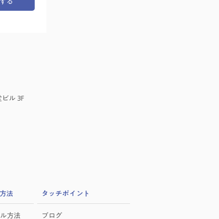
する
ビル 3F
方法
​タッチポイント
ル方法
ブログ