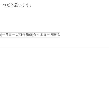
一つだと思います。
食
一日ヨーガ断食講座
食べるヨーガ断食