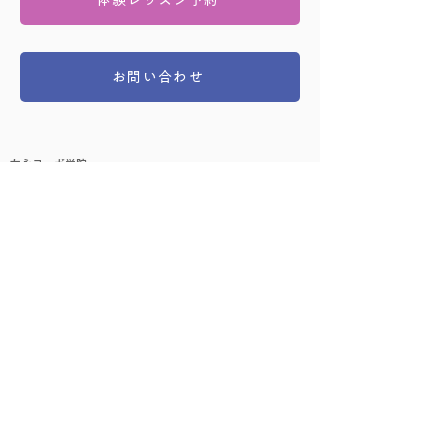
体験レッスン予約
お問い合わせ
友永ヨーガ学院
〒167-0043 東京都杉並区上荻1-18-13 文化堂ビル 3F
03-3393-5481（午前9:30 - 午後7:00）
​レッスンに関して
はじめての方へ