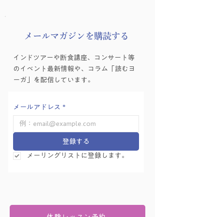
8月の友永ヨーガ
​メールマガジンを購読する
ヨーガゼミナール「ヨ
インドツアーや断食講座、コンサート等
ーガ的困難の乗り越え
のイベント最新情報や、コラム「読むヨ
方」を学ぶ会 Vol.6
ーガ」を配信しています。
メールアドレス
*
登録する
メーリングリストに登録します。