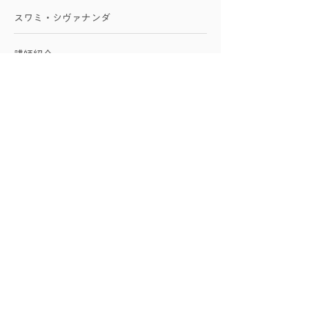
スワミ・シヴァナンダ
講師紹介
会員様の声
サイト利用・受講方法
プランのキャンセル方法
予約管理・入室方法
ズームのインストール方法
レッスンを受ける前に