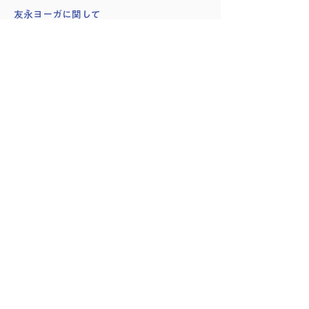
​友永ヨーガに関して
創始者：友永淳子
スワミ・シヴァナンダ
講師紹介
会員様の声
サイト利用・受講方法
プランのキャンセル方法
予約管理・入室方法