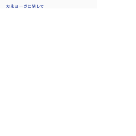
​友永ヨーガに関して
創始者：友永淳子
スワミ・シヴァナンダ
講師紹介
会員様の声
サイト利用・受講方法
プランのキャンセル方法
予約管理・入室方法