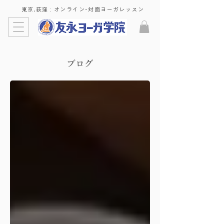
東京,荻窪 : ​オンライン-対面ヨーガレッスン
​ブログ