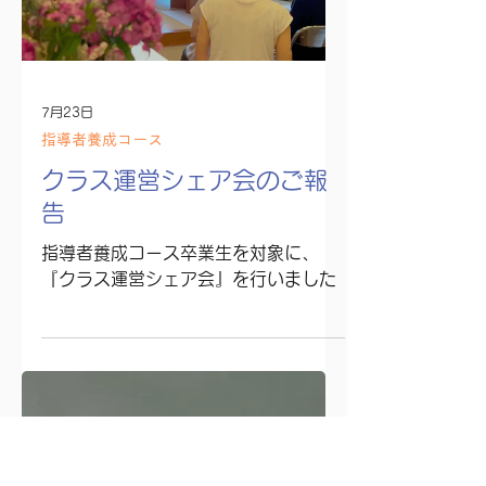
る）』
津田貴司演奏会『禾乃登（こくものす
なわちみのる）』開催のご案内。内省
的で瞑想的な、心が深く鎮まっていく
ような、静謐な演奏会です。
Load video
7月23日
指導者養成コース